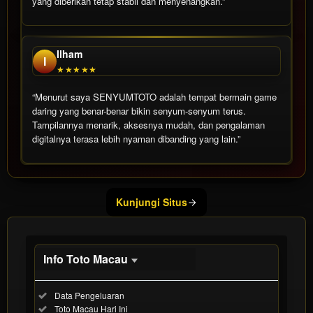
yang diberikan tetap stabil dan menyenangkan.”
Ilham
I
★★★★★
“Menurut saya SENYUMTOTO adalah tempat bermain game
daring yang benar-benar bikin senyum-senyum terus.
Tampilannya menarik, aksesnya mudah, dan pengalaman
digitalnya terasa lebih nyaman dibanding yang lain.”
Show More
Kunjungi Situs
Info Toto Macau
Informasi
Included:
Data Pengeluaran
Toto
Included:
Toto Macau Hari Ini