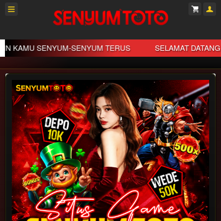
 KAMU SENYUM-SENYUM TERUS
SELAMAT DATANG DI T