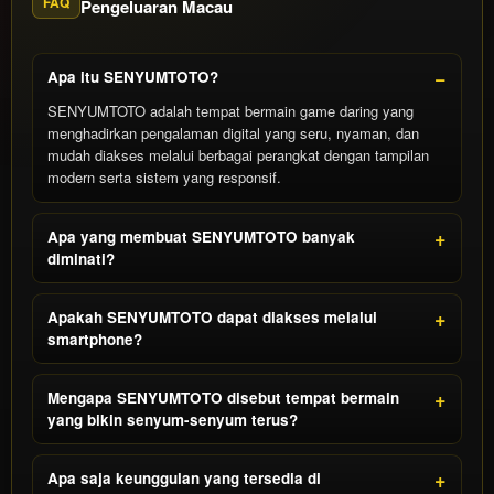
FAQ
Pengeluaran Macau
Apa itu SENYUMTOTO?
SENYUMTOTO adalah tempat bermain game daring yang
menghadirkan pengalaman digital yang seru, nyaman, dan
mudah diakses melalui berbagai perangkat dengan tampilan
modern serta sistem yang responsif.
Apa yang membuat SENYUMTOTO banyak
diminati?
Apakah SENYUMTOTO dapat diakses melalui
smartphone?
Mengapa SENYUMTOTO disebut tempat bermain
yang bikin senyum-senyum terus?
Apa saja keunggulan yang tersedia di