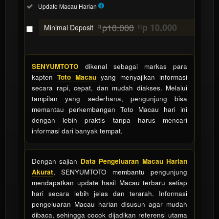
Macau
Included:
Update Macau Harian
SELECTED
88
$
p10.000
p 10.000
Minimal Deposit
R
R
Use, by
you or
one
client, in
SENYUMTOTO
dikenal sebagai markas para
a single
kapten
Toto Macau
yang menyajikan informasi
end
secara rapi, cepat, dan mudah diakses. Melalui
product
tampilan yang sederhana, pengunjung bisa
which
memantau perkembangan Toto Macau hari ini
end
dengan lebih praktis tanpa harus mencari
users
informasi dari banyak tempat.
are not
charged
for. The
Dengan sajian
Data Pengeluaran Macau Harian
total
Akurat
, SENYUMTOTO membantu pengunjung
price
mendapatkan update hasil Macau terbaru setiap
includes
hari secara lebih jelas dan terarah. Informasi
the item
pengeluaran Macau harian disusun agar mudah
price
dibaca, sehingga cocok dijadikan referensi utama